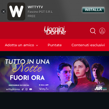
WITTYTV
INSTALLA
Fascino PGT S.R.L
FREE
Adotta un amico
Puntate
Contenuti esclusivi