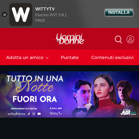
WITTYTV
INSTALLA
Fascino PGT S.R.L
FREE
Adotta un amico
Puntate
Contenuti esclusivi