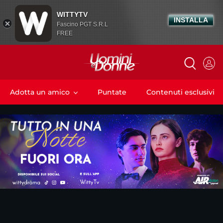
WITTYTV
INSTALLA
Fascino PGT S.R.L
FREE
Adotta un amico
Puntate
Contenuti esclusivi