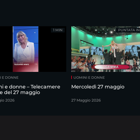
1 MIN
PUNTATA IN
I E DONNE
UOMINI E DONNE
i e donne – Telecamere
Mercoledì 27 maggio
e del 27 maggio
io 2026
27 Maggio 2026