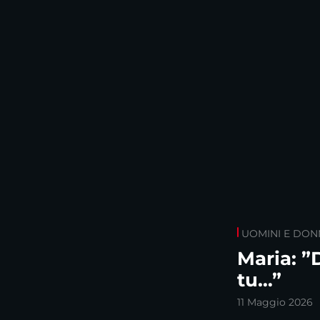
UOMINI E DON
Maria: ”
tu…”
11 Maggio 2026