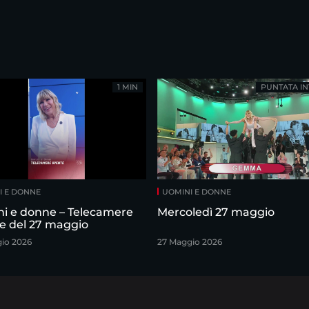
1 MIN
PUNTATA IN
I E DONNE
UOMINI E DONNE
i e donne – Telecamere
Mercoledì 27 maggio
e del 27 maggio
io 2026
27 Maggio 2026