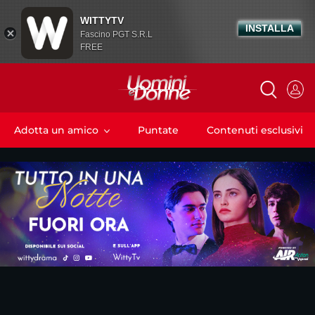
WITTYTV
INSTALLA
Fascino PGT S.R.L
FREE
Adotta un amico
Puntate
Contenuti esclusivi