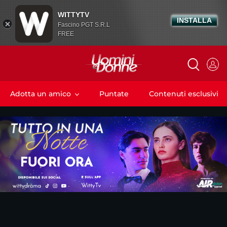
WITTYTV
INSTALLA
Fascino PGT S.R.L
FREE
Adotta un amico
Puntate
Contenuti esclusivi