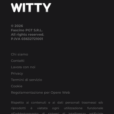
© 2026
Fascino PGT S.R.L.
All rights reserved.
P.IVA
03632721001
Chi siamo
Contatti
Lavora con noi
Privacy
Termini di servizio
Cookie
Regolamentazione per Opere Web
Rispetto ai contenuti e ai dati personali trasmessi e/o
riprodotti è vietata ogni utilizzazione funzionale
all’addestramento di sistemi di intelligenza artificiale