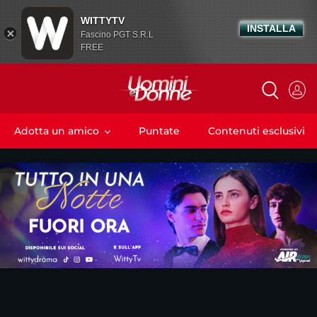
WITTYTV
INSTALLA
Fascino PGT S.R.L
FREE
Adotta un amico
Puntate
Contenuti esclusivi