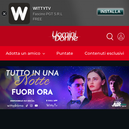
WITTYTV
INSTALLA
Fascino PGT S.R.L
FREE
Adotta un amico
Puntate
Contenuti esclusivi