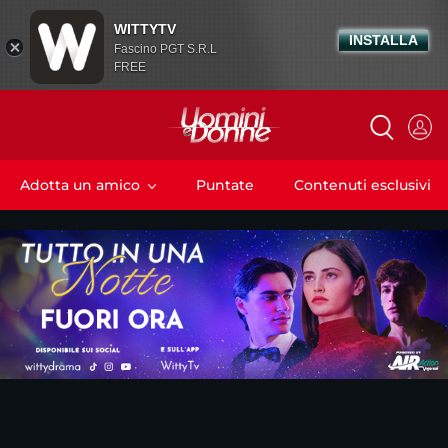
WITTYTV
INSTALLA
Fascino PGT S.R.L
FREE
Adotta un amico
Puntate
Contenuti esclusivi