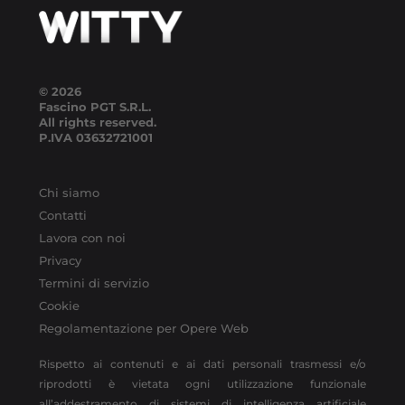
© 2026
Fascino PGT S.R.L.
All rights reserved.
P.IVA
03632721001
Chi siamo
Contatti
Lavora con noi
Privacy
Termini di servizio
Cookie
Regolamentazione per Opere Web
Rispetto ai contenuti e ai dati personali trasmessi e/o
riprodotti è vietata ogni utilizzazione funzionale
all’addestramento di sistemi di intelligenza artificiale