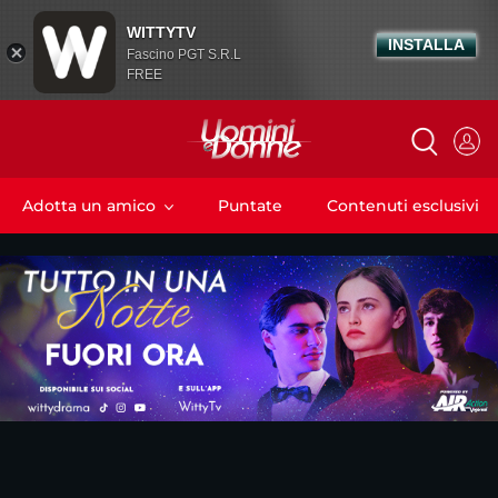
WITTYTV
INSTALLA
Fascino PGT S.R.L
FREE
Adotta un amico
Puntate
Contenuti esclusivi