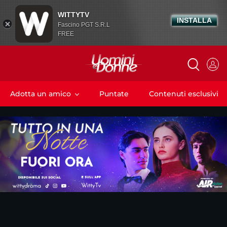
WITTYTV
INSTALLA
Fascino PGT S.R.L
FREE
Adotta un amico
Puntate
Contenuti esclusivi