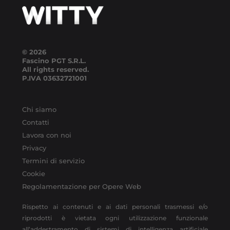
© 2026
Fascino PGT S.R.L.
All rights reserved.
P.IVA
03632721001
Chi siamo
Contatti
Lavora con noi
Privacy
Termini di servizio
Cookie
Regolamentazione per Opere Web
Rispetto ai contenuti e ai dati personali trasmessi e/o
riprodotti è vietata ogni utilizzazione funzionale
all’addestramento di sistemi di intelligenza artificiale