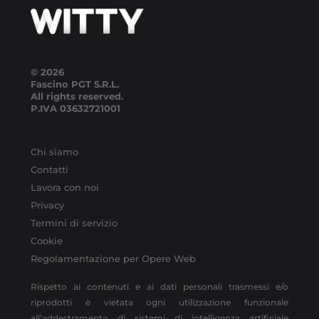
© 2026
Fascino PGT S.R.L.
All rights reserved.
P.IVA
03632721001
Chi siamo
Contatti
Lavora con noi
Privacy
Termini di servizio
Cookie
Regolamentazione per Opere Web
Rispetto ai contenuti e ai dati personali trasmessi e/o
riprodotti è vietata ogni utilizzazione funzionale
all’addestramento di sistemi di intelligenza artificiale