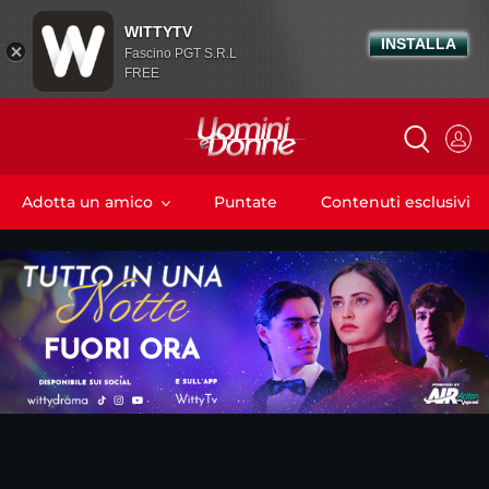
WITTYTV
INSTALLA
Fascino PGT S.R.L
FREE
Adotta un amico
Puntate
Contenuti esclusivi