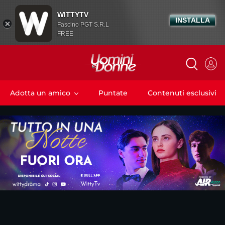
WITTYTV
INSTALLA
Fascino PGT S.R.L
FREE
Adotta un amico
Puntate
Contenuti esclusivi