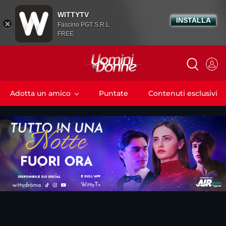
WITTYTV
INSTALLA
Fascino PGT S.R.L
FREE
Adotta un amico
Puntate
Contenuti esclusivi