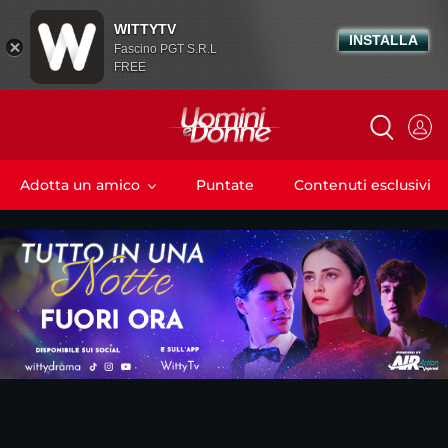
WITTYTV
INSTALLA
Fascino PGT S.R.L
FREE
Adotta un amico
Puntate
Contenuti esclusivi