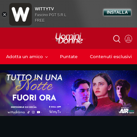
WITTYTV
INSTALLA
Fascino PGT S.R.L
FREE
Adotta un amico
Puntate
Contenuti esclusivi