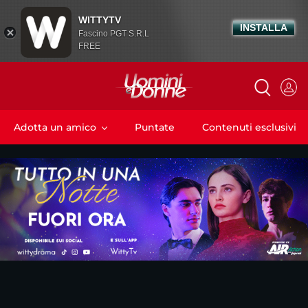
WITTYTV
INSTALLA
Fascino PGT S.R.L
FREE
Adotta un amico
Puntate
Contenuti esclusivi