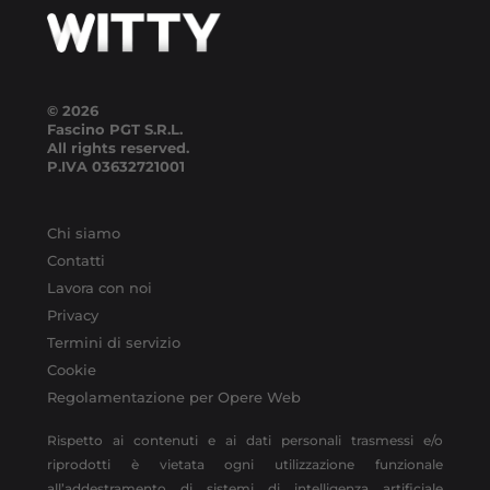
© 2026
Fascino PGT S.R.L.
All rights reserved.
P.IVA
03632721001
Chi siamo
Contatti
Lavora con noi
Privacy
Termini di servizio
Cookie
Regolamentazione per Opere Web
Rispetto ai contenuti e ai dati personali trasmessi e/o
riprodotti è vietata ogni utilizzazione funzionale
all’addestramento di sistemi di intelligenza artificiale