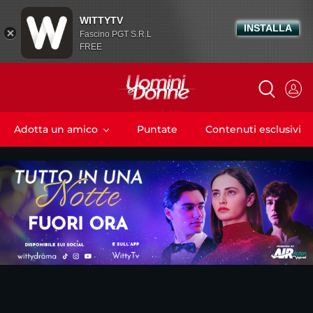
WITTYTV
INSTALLA
Fascino PGT S.R.L
FREE
Adotta un amico
Puntate
Contenuti esclusivi