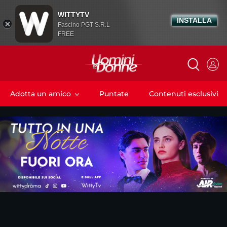
WITTYTV
INSTALLA
Fascino PGT S.R.L
FREE
Adotta un amico
Puntate
Contenuti esclusivi