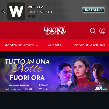
WITTYTV
INSTALLA
Fascino PGT S.R.L
FREE
Adotta un amico
Puntate
Contenuti esclusivi