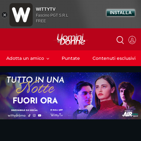
WITTYTV
INSTALLA
Fascino PGT S.R.L
FREE
Adotta un amico
Puntate
Contenuti esclusivi