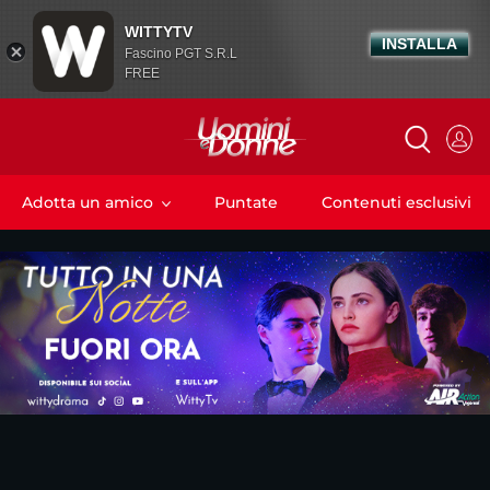
WITTYTV
INSTALLA
Fascino PGT S.R.L
FREE
Adotta un amico
Puntate
Contenuti esclusivi