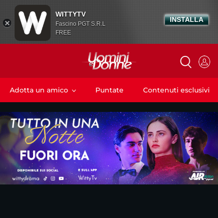
WITTYTV
INSTALLA
Fascino PGT S.R.L
FREE
Adotta un amico
Puntate
Contenuti esclusivi