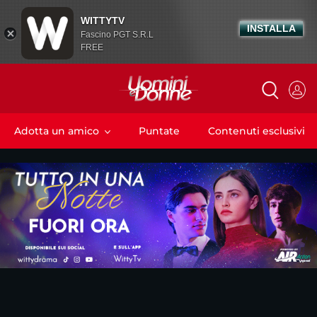
WITTYTV
INSTALLA
Fascino PGT S.R.L
FREE
Adotta un amico
Puntate
Contenuti esclusivi