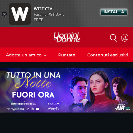
WITTYTV
INSTALLA
Fascino PGT S.R.L
FREE
Adotta un amico
Puntate
Contenuti esclusivi