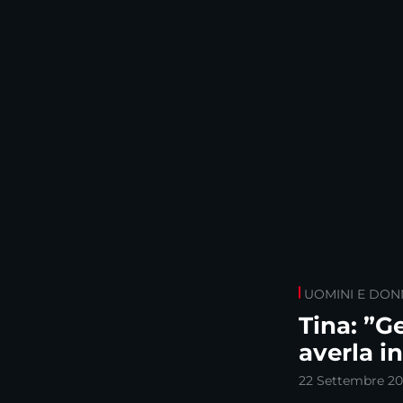
UOMINI E DON
Tina: ”
averla i
22 Settembre 2