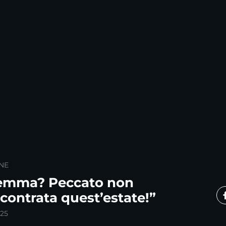
NE
Gemma? Peccato non
ncontrata quest’estate!”
025