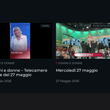
1 MIN
PUNTATA IN
I E DONNE
UOMINI E DONNE
i e donne – Telecamere
Mercoledì 27 maggio
e del 27 maggio
io 2026
27 Maggio 2026