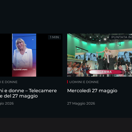
1 MIN
PUNTATA IN
I E DONNE
UOMINI E DONNE
i e donne – Telecamere
Mercoledì 27 maggio
e del 27 maggio
io 2026
27 Maggio 2026