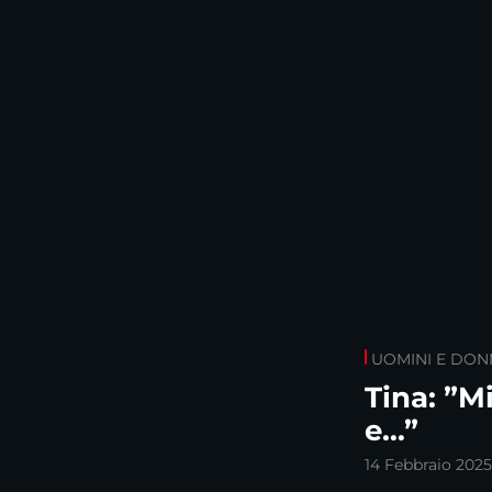
UOMINI E DON
Tina: ”M
e…”
14 Febbraio 2025