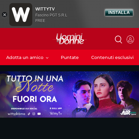
WITTYTV
INSTALLA
Fascino PGT S.R.L
FREE
Adotta un amico
Puntate
Contenuti esclusivi