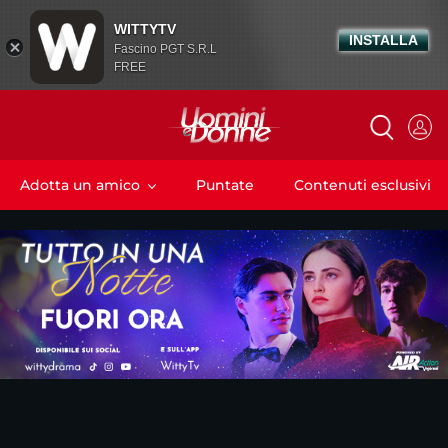
WITTYTV
INSTALLA
Fascino PGT S.R.L
FREE
Adotta un amico
Puntate
Contenuti esclusivi