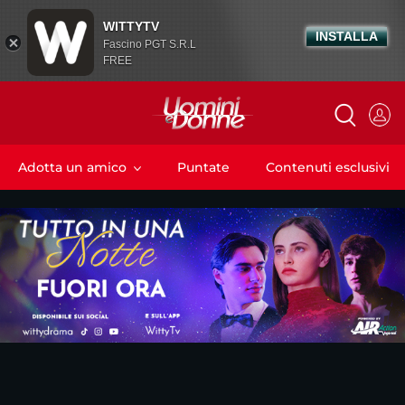
WITTYTV
INSTALLA
Fascino PGT S.R.L
FREE
Adotta un amico
Puntate
Contenuti esclusivi