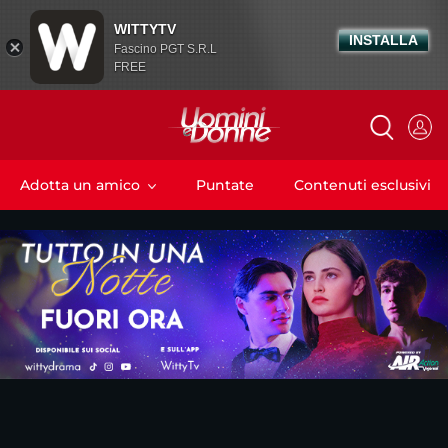
WITTYTV
INSTALLA
Fascino PGT S.R.L
FREE
Adotta un amico
Puntate
Contenuti esclusivi