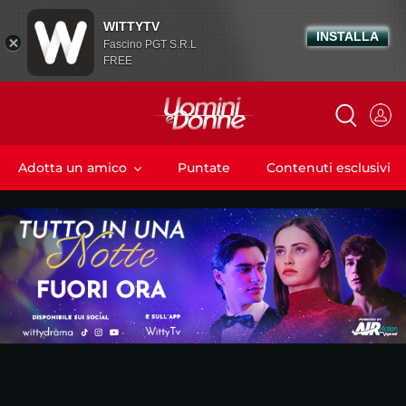
WITTYTV
INSTALLA
Fascino PGT S.R.L
FREE
Adotta un amico
Puntate
Contenuti esclusivi