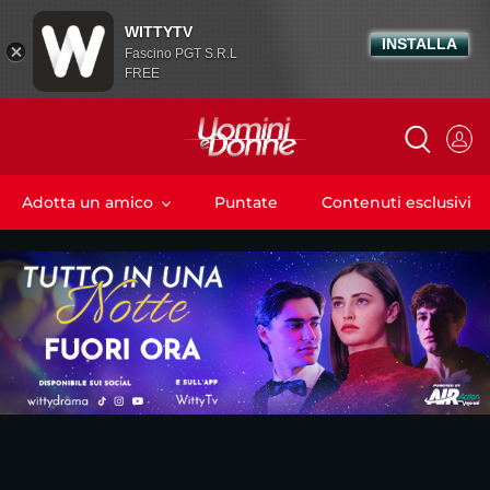
WITTYTV
INSTALLA
Fascino PGT S.R.L
FREE
Adotta un amico
Puntate
Contenuti esclusivi