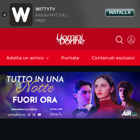
WITTYTV
INSTALLA
Fascino PGT S.R.L
FREE
Adotta un amico
Puntate
Contenuti esclusivi