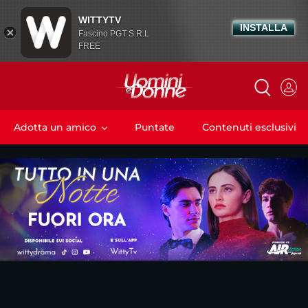
WITTYTV
INSTALLA
Fascino PGT S.R.L
FREE
Adotta un amico
Puntate
Contenuti esclusivi