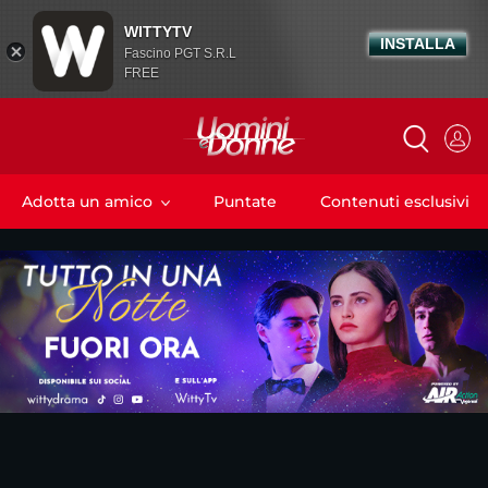
WITTYTV
INSTALLA
Fascino PGT S.R.L
FREE
Adotta un amico
Puntate
Contenuti esclusivi