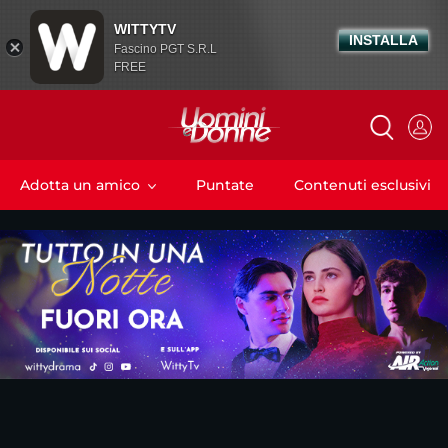
WITTYTV
INSTALLA
Fascino PGT S.R.L
FREE
Adotta un amico
Puntate
Contenuti esclusivi