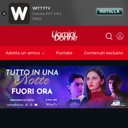
WITTYTV
INSTALLA
Fascino PGT S.R.L
FREE
Adotta un amico
Puntate
Contenuti esclusivi