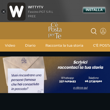
WITTYTV
INSTALLA
Fascino PGT S.R.L
FREE
Video
Diario
Racconta la tua storia
C’È POST