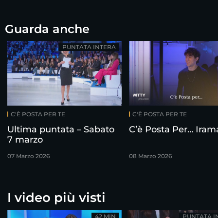
Guarda anche
PUNTATA INTERA
C'È POSTA PER TE
C'È POSTA PER TE
Ultima puntata – Sabato
C’è Posta Per… Iram
7 marzo
07 Marzo 2026
08 Marzo 2026
I video più visti
42 MIN
PUNTATA I