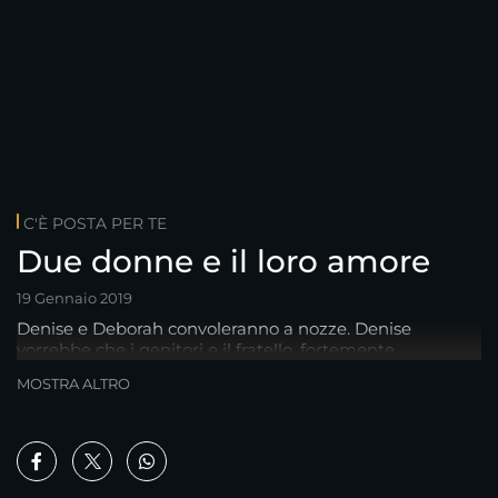
C'È POSTA PER TE
Due donne e il loro amore
19 Gennaio 2019
Denise e Deborah convoleranno a nozze. Denise
vorrebbe che i genitori e il fratello, fortemente
contrariati dalla relazione tra le due ragazze,
MOSTRA ALTRO
presenziassero alla cerimonia...