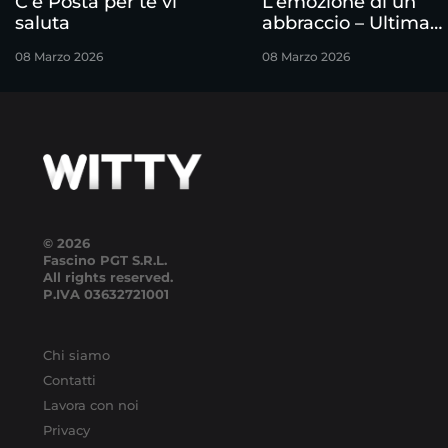
C’è Posta per te vi
L’emozione di un
saluta
abbraccio – Ultima
puntata
08 Marzo 2026
08 Marzo 2026
© 2026
Fascino PGT S.R.L.
All rights reserved.
P.IVA
03632721001
Chi siamo
Contatti
Lavora con noi
Privacy