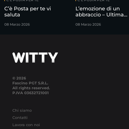
C’è Posta per te vi
L’emozione di un
saluta
abbraccio – Ultima
puntata
08 Marzo 2026
08 Marzo 2026
© 2026
Fascino PGT S.R.L.
All rights reserved.
P.IVA
03632721001
Chi siamo
Contatti
Lavora con noi