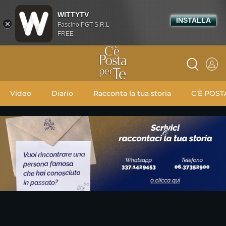
WITTYTV
INSTALLA
Fascino PGT S.R.L
FREE
Video
Diario
Racconta la tua storia
C’È POST