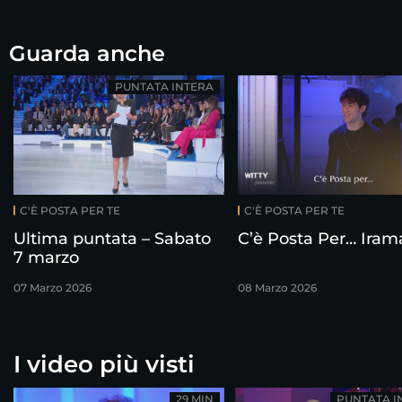
Guarda anche
PUNTATA INTERA
C'È POSTA PER TE
C'È POSTA PER TE
Ultima puntata – Sabato
C’è Posta Per… Iram
7 marzo
07 Marzo 2026
08 Marzo 2026
I video più visti
29 MIN
PUNTATA I