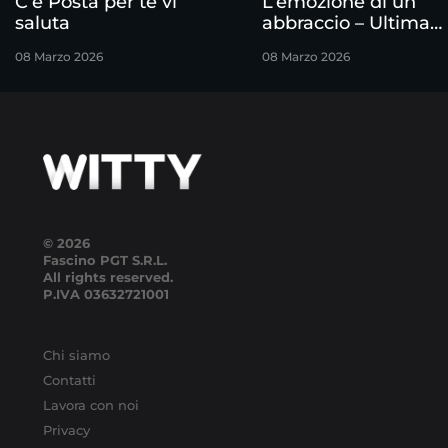
C’è Posta per te vi
L’emozione di un
saluta
abbraccio – Ultima
puntata
08 Marzo 2026
08 Marzo 2026
© 2026
Fascino PGT S.R.L.
All rights reserved.
P.IVA
03632721001
Chi siamo
Contatti
Lavora con noi
Privacy