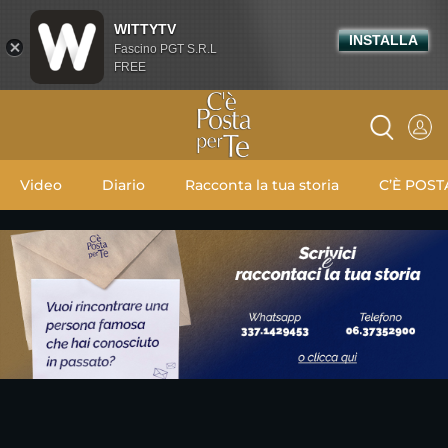
WITTYTV
INSTALLA
Fascino PGT S.R.L
FREE
Video
Diario
Racconta la tua storia
C’È POST