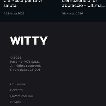
C’è Posta per te vi
L’emozione di un
saluta
abbraccio – Ultima
puntata
08 Marzo 2026
08 Marzo 2026
© 2026
Fascino PGT S.R.L.
All rights reserved.
P.IVA
03632721001
Chi siamo
Contatti
Lavora con noi
Privacy