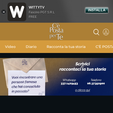
WITTYTV
INSTALLA
Fascino PGT S.R.L
FREE
Video
Diario
Racconta la tua storia
C’È POST