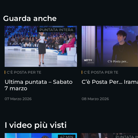
Guarda anche
PUNTATA INTERA
C'È POSTA PER TE
C'È POSTA PER TE
Ultima puntata – Sabato
C’è Posta Per… Iram
7 marzo
07 Marzo 2026
08 Marzo 2026
I video più visti
42 MIN
PUNTATA I