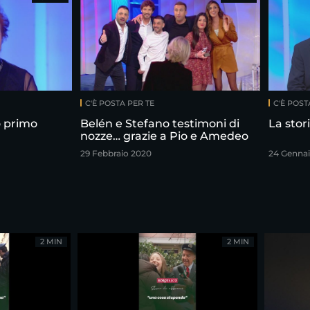
C'È POSTA PER TE
C'È POST
o primo
Belén e Stefano testimoni di
La stor
nozze… grazie a Pio e Amedeo
29 Febbraio 2020
24 Gennai
2 MIN
2 MIN