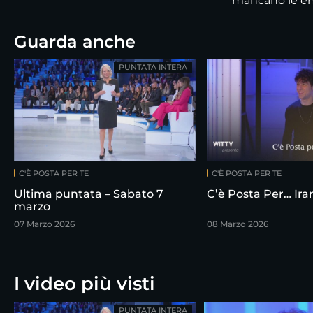
mancano le em
Guarda anche
PUNTATA INTERA
C'È POSTA PER TE
C'È POSTA PER TE
Ultima puntata – Sabato 7
C’è Posta Per… Ir
marzo
07 Marzo 2026
08 Marzo 2026
I video più visti
PUNTATA INTERA