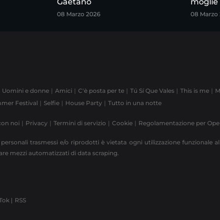
Gaetano
moglie
08 Marzo 2026
08 Marzo
Uomini e donne
Amici
C'è posta per te
Tú Sí Que Vales
This is me
M
mer Festival
Selfie
House Party
Tutto in una notte
con noi
Privacy
Termini di servizio
Cookie
Regolamentazione per Op
 personali trasmessi e/o riprodotti è vietata ogni utilizzazione funzionale all
zzare mezzi automatizzati di data scraping.
Tok |
RSS