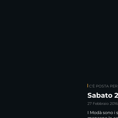
C'È POSTA PER
Sabato 2
27 Febbraio 2016
I Modà sono i 