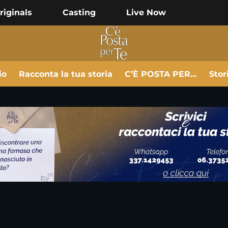
riginals
Casting
Live Now
io
Racconta la tua storia
C’È POSTA PER…
Stor