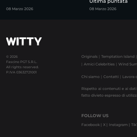
Ultima puntata
08 Marzo 2026
08 Marzo 2026
Originals
Temptation Island
© 2026
Fascino PGT S.R.L.
Amici Celebrities
Wind Sum
All rights reserved.
P.IVA
03632721001
Chi siamo
Contatti
Lavora 
Rispetto ai contenuti e ai dati
fatto divieto espresso di utili
FOLLOW US
Facebook |
X |
Instagram |
Tik