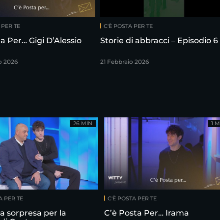
 PER TE
C'È POSTA PER TE
a Per… Gigi D’Alessio
Storie di abbracci – Episodio 6
o 2026
21 Febbraio 2026
26 MIN
1 M
A PER TE
C'È POSTA PER TE
la sorpresa per la
C’è Posta Per… Irama