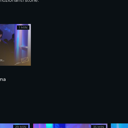
ozionanti storie.
1 MIN
ama
29 MIN
35 MIN