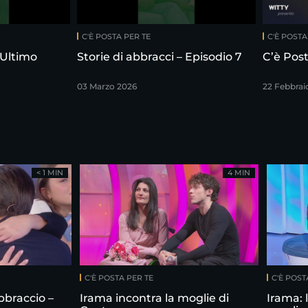
C'È POSTA PER TE
C'È POSTA
 Ultimo
Storie di abbracci – Episodio 7
C’è Post
03 Marzo 2026
22 Febbrai
< 1 MIN
4 MIN
C'È POSTA PER TE
C'È POST
bbraccio –
Irama incontra la moglie di
Irama: 