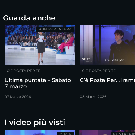
Guarda anche
PUNTATA INTERA
C'È POSTA PER TE
C'È POSTA PER TE
Ultima puntata – Sabato
C’è Posta Per… Iram
7 marzo
07 Marzo 2026
08 Marzo 2026
I video più visti
29 MIN
PUNTATA I