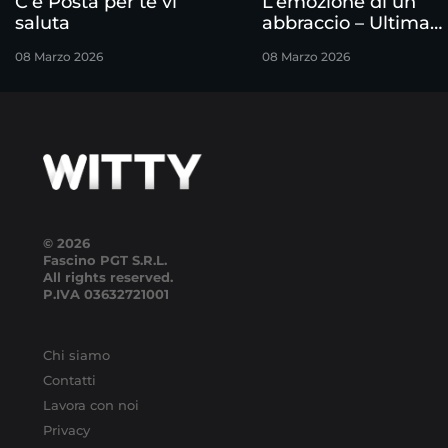
C’è Posta per te vi
L’emozione di un
saluta
abbraccio – Ultima
puntata
08 Marzo 2026
08 Marzo 2026
© 2026
Fascino PGT S.R.L.
All rights reserved.
P.IVA
03632721001
Chi siamo
Contatti
Lavora con noi
Privacy