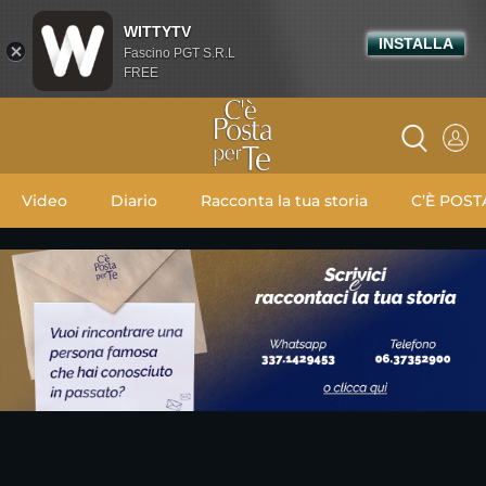
WITTYTV
INSTALLA
Fascino PGT S.R.L
FREE
Video
Diario
Racconta la tua storia
C’È POST