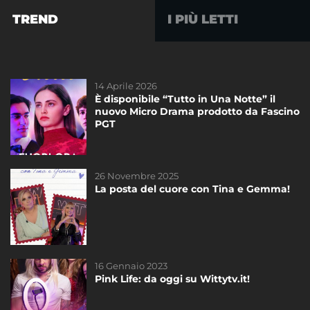
TREND
I PIÙ LETTI
14 Aprile 2026
30 Marzo 2021
È disponibile “Tutto in Una Notte” il
La nuova App di WittyTV
nuovo Micro Drama prodotto da Fascino
PGT
26 Novembre 2025
26 Novembre 2025
La posta del cuore con Tina e Gemma!
La posta del cuore con Tina e Gemma!
16 Gennaio 2023
14 Aprile 2026
Pink Life: da oggi su Wittytv.it!
È disponibile “Tutto in Una Notte” il
nuovo Micro Drama prodotto da Fascino
PGT