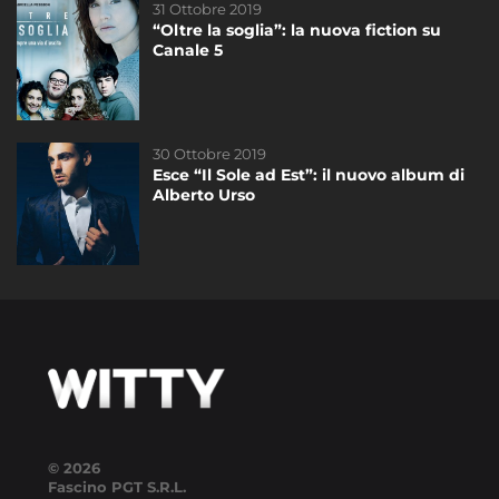
31 Ottobre 2019
22 Marzo 2018
“Oltre la soglia”: la nuova fiction su
È arrivata l’app di WittyTv!
Canale 5
30 Ottobre 2019
16 Gennaio 2023
Esce “Il Sole ad Est”: il nuovo album di
Pink Life: da oggi su Wittytv.it!
Alberto Urso
© 2026
Fascino PGT S.R.L.