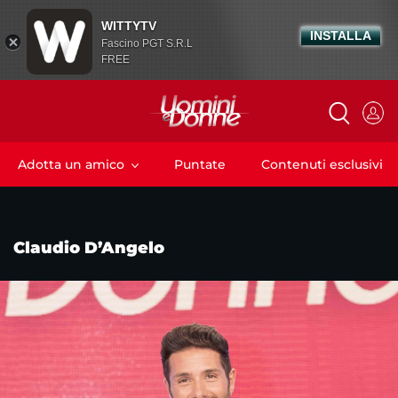
WITTYTV
INSTALLA
Fascino PGT S.R.L
FREE
Adotta un amico
Puntate
Contenuti esclusivi
Claudio D’Angelo