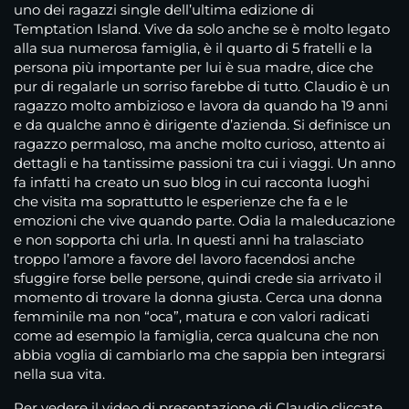
uno dei ragazzi single dell’ultima edizione di
Temptation Island. Vive da solo anche se è molto legato
alla sua numerosa famiglia, è il quarto di 5 fratelli e la
persona più importante per lui è sua madre, dice che
pur di regalarle un sorriso farebbe di tutto. Claudio è un
ragazzo molto ambizioso e lavora da quando ha 19 anni
e da qualche anno è dirigente d’azienda. Si definisce un
ragazzo permaloso, ma anche molto curioso, attento ai
dettagli e ha tantissime passioni tra cui i viaggi. Un anno
fa infatti ha creato un suo blog in cui racconta luoghi
che visita ma soprattutto le esperienze che fa e le
emozioni che vive quando parte. Odia la maleducazione
e non sopporta chi urla. In questi anni ha tralasciato
troppo l’amore a favore del lavoro facendosi anche
sfuggire forse belle persone, quindi crede sia arrivato il
momento di trovare la donna giusta. Cerca una donna
femminile ma non “oca”, matura e con valori radicati
come ad esempio la famiglia, cerca qualcuna che non
abbia voglia di cambiarlo ma che sappia ben integrarsi
nella sua vita.
Per vedere il video di presentazione di Claudio cliccate