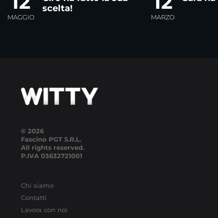
12
12
scelta!
MAGGIO
MARZO
© 2026
Fascino PGT S.R.L.
All rights reserved.
P.IVA
03632721001
Chi siamo
Contatti
Lavora con noi