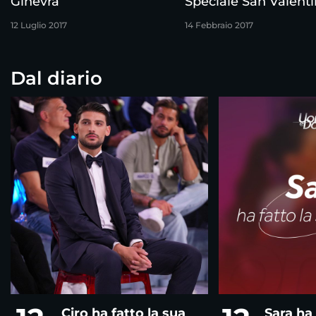
Ginevra
Speciale San Valenti
La grande corsa
12 Luglio 2017
14 Febbraio 2017
Dal diario
Ciro ha fatto la sua
Sara ha 