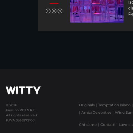
Is
cl
Pe
Originals
Temptation Island
© 2026
Fascino PGT S.R.L.
Amici Celebrities
Wind Sum
All rights reserved.
P.IVA
03632721001
Chi siamo
Contatti
Lavora 