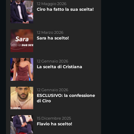
12 Maggio 2026
09 Settembre 2025
Ciro ha fatto la sua scelta!
Vuoi partecipare a
#UominieDonne?
12 Marzo 2026
13 Gennaio 2025
Sara ha scelto!
Martina ha scelto!
12 Gennaio 2026
11 Febbraio 2021
La scelta di Cristiana
Uomini e Donne: riassunto
dell’11 febbraio
DAYTIME
12 Gennaio 2026
28 Agosto 2024
ESCLUSIVO: la confessione
Scopri chi sono i nuovi
di Ciro
tronisti di #UominieDonne
15 Dicembre 2025
10 Febbraio 2021
Flavio ha scelto!
Uomini e Donne: riassunto
del 10 febbraio