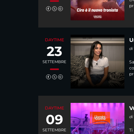
pr
U
DAYTIME
23
d
SETTEMBRE
Sa
co
pr
V
DAYTIME
09
d
SETTEMBRE
Ti