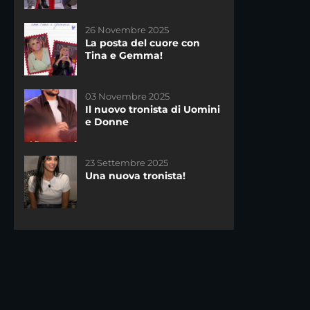
DAYTIME
26 Novembre 2025
23 Settembre 2025
La posta del cuore con
Una nuova tronista!
Tina e Gemma!
03 Novembre 2025
12 Gennaio 2026
Il nuovo tronista di Uomini
La scelta di Cristiana
e Donne
23 Settembre 2025
01 Giugno 2022
Una nuova tronista!
La scelta di Veronica è…