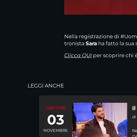
Nella registrazione di #Uom
tronista
Sara
ha fatto la sua 
Clicca QUI
per scoprire chi è
LEGGI ANCHE
I
DAYTIME
03
d
NOVEMBRE
Ne
DO