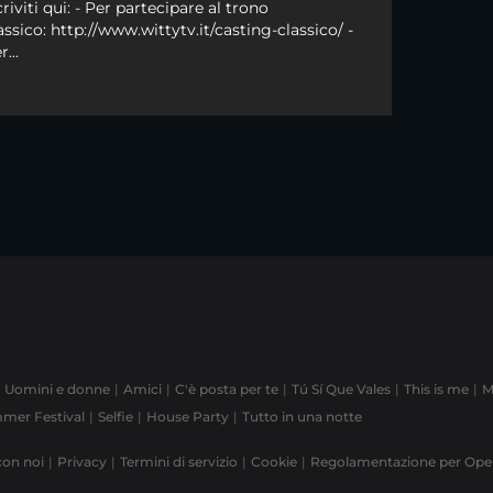
criviti qui: - Per partecipare al trono
assico: http://www.wittytv.it/casting-classico/ -
r...
Uomini e donne
Amici
C'è posta per te
Tú Sí Que Vales
This is me
M
mer Festival
Selfie
House Party
Tutto in una notte
con noi
Privacy
Termini di servizio
Cookie
Regolamentazione per Op