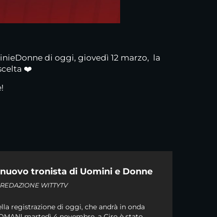
inieDonne di oggi, giovedì 12 marzo, la
scelta ❤️
!
l nuovo tronista di Uomini e Donne
i
REDAZIONE WITTYTV
lla registrazione di oggi, che andrà in onda
MANI martedì 4 novembre, a Ciro è stato