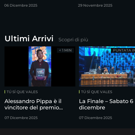
finalisti!
06 Dicembre 2025
29 Novembre 2025
Ultimi Arrivi
Scopri di più
< 1 MIN
PUNTATA I
TÚ SÍ QUE VALES
TÚ SÍ QUE VALES
Alessandro Pippa è il
La Finale – Sabato 6
vincitore del premio
dicembre
Freshness
07 Dicembre 2025
07 Dicembre 2025