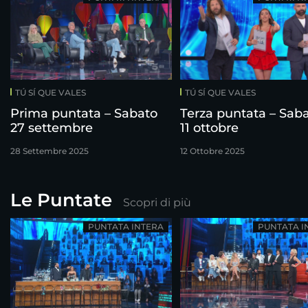
TÚ SÍ QUE VALES
TÚ SÍ QUE VALES
Prima puntata – Sabato
Terza puntata – Sab
27 settembre
11 ottobre
28 Settembre 2025
12 Ottobre 2025
Le Puntate
Scopri di più
PUNTATA INTERA
PUNTATA I