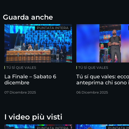
Guarda anche
PUNTATA INTERA
TÚ SÍ QUE VALES
TÚ SÍ QUE VALES
La Finale – Sabato 6
Tú sí que vales: ecco
dicembre
anteprima chi sono 
finalisti!
07 Dicembre 2025
06 Dicembre 2025
I video più visti
PUNTATA INTERA
PUNTATA I