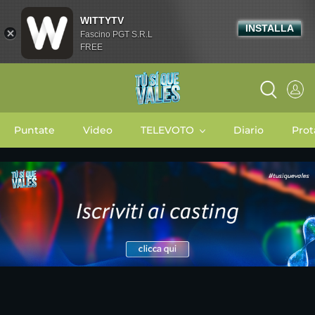
WITTYTV
INSTALLA
Fascino PGT S.R.L
FREE
Puntate
Video
TELEVOTO
Diario
Prot