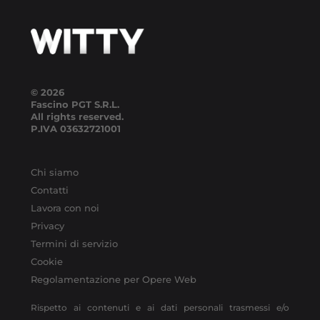
© 2026
Fascino PGT S.R.L.
All rights reserved.
P.IVA
03632721001
Chi siamo
Contatti
Lavora con noi
Privacy
Termini di servizio
Cookie
Regolamentazione per Opere Web
Rispetto ai contenuti e ai dati personali trasmessi e/o