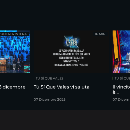
PUNTATA INTERA
16 MIN
TÚ SÍ QUE VALES
TÚ SÍ QU
 6 dicembre
Tú Sí Que Vales vi saluta
Il vinci
è…
07 Dicembre 2025
07 Dicem