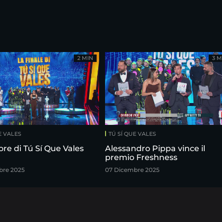
2 MIN
3 M
E VALES
TÚ SÍ QUE VALES
tore di Tú Sí Que Vales
Alessandro Pippa vince il
premio Freshness
bre 2025
07 Dicembre 2025