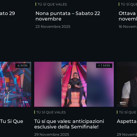
TÚ SÍ QUE VALES
TÚ SÍ QU
ato 29
Nona puntata – Sabato 22
Ottava 
novembre
novem
23 Novembre 2025
16 Novem
4 MIN
< 1 MIN
TÚ SÍ QUE VALES
TÚ SÍ QUE
 Tu Si Que
Tú sí que vales: anticipazioni
Aspetta
esclusive della Semifinale!
29 Novembre 2025
29 Novemb