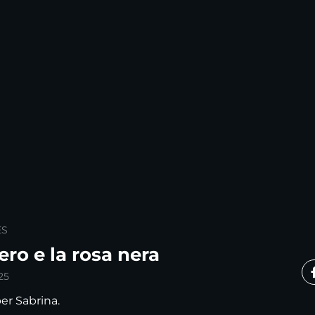
ES
ro e la rosa nera
25
er Sabrina.