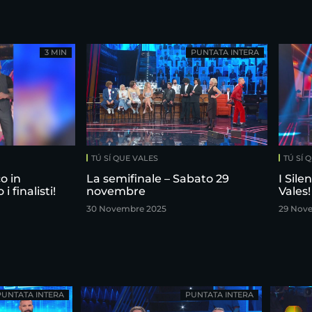
3 MIN
PUNTATA INTERA
TÚ SÍ QUE VALES
TÚ SÍ 
o in
La semifinale – Sabato 29
I Sile
 finalisti!
novembre
Vales!
30 Novembre 2025
29 Nov
PUNTATA INTERA
PUNTATA INTERA