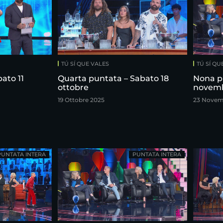
TÚ SÍ QUE VALES
TÚ SÍ QU
ato 11
Quarta puntata – Sabato 18
Nona p
ottobre
novem
19 Ottobre 2025
23 Novem
PUNTATA INTERA
PUNTATA INTERA